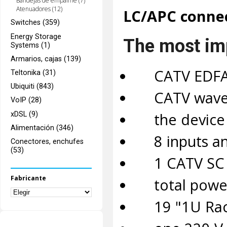
Bandejas de empalme (7)
Atenuadores (12)
LC/APC connec
Switches (359)
Energy Storage
The most imp
Systems (1)
Armarios, cajas (139)
CATV EDFA a
Teltonika (31)
Ubiquiti (843)
CATV wavele
VoIP (28)
the device i
xDSL (9)
Alimentación (346)
8 inputs an
Conectores, enchufes
(53)
1 CATV SC /
Fabricante
total power 
19 "1U Rack