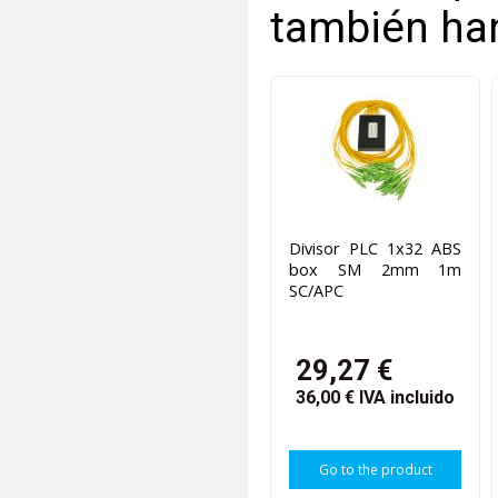
también ha
Divisor PLC 1x32 ABS
box SM 2mm 1m
SC/APC
29,27 €
36,00 €
IVA incluido
Go to the product