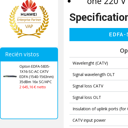
one 220 V A
Specificatio
EDFA-
Op
Recién vistos
Wavelenght (CATV)
Opton EDFA-5835-
1X16-SC-AC CATV
Signal wavelength OLT
EDFA (1540-1563nm)
35dBm 16x SC/APC
Signal loss CATV
2 645,16 € netto
Signal loss OLT
Insulation of uplink ports (fo
CATV input power