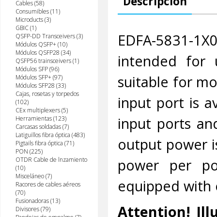
Descripción
Cables (58)
Consumibles (11)
Microducts (3)
GBIC (1)
EDFA-5831-1X
QSFP-DD Transceivers (3)
Módulos QSFP+ (10)
Módulos QSFP28 (34)
intended for 
QSFP56 trainsceivers (1)
Módulos SFP (96)
suitable for mo
Módulos SFP+ (97)
Módulos SFP28 (33)
Cajas, rosetas y torpedos
input port is a
(102)
CEx multiplexers (5)
input ports and
Herramientas (123)
Carcasas soldadas (7)
Latiguillos fibra óptica (483)
output power 
Pigtails fibra óptica (71)
PON (225)
power per po
OTDR Cable de lnzamiento
(10)
Misceláneo (7)
equipped with 
Racores de cables aéreos
(70)
Fusionadoras (13)
Attention! Il
Divisores (79)