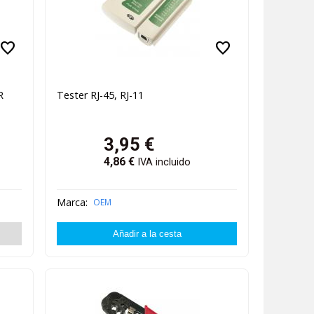
favorite
favorite
R
Tester RJ-45, RJ-11
3,95
€
4,86
€
IVA incluido
Marca:
OEM