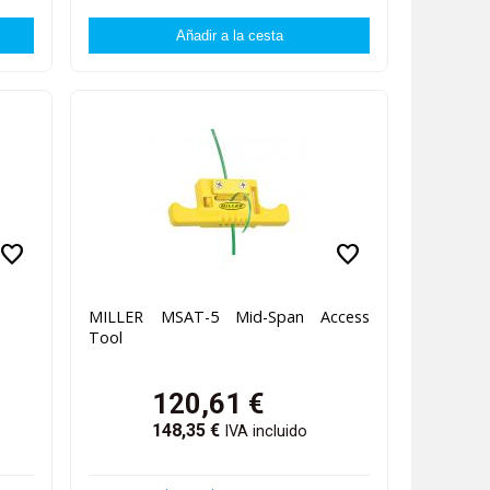
favorite
favorite
MILLER MSAT-5 Mid-Span Access
Tool
120,61
€
148,35
€
IVA incluido