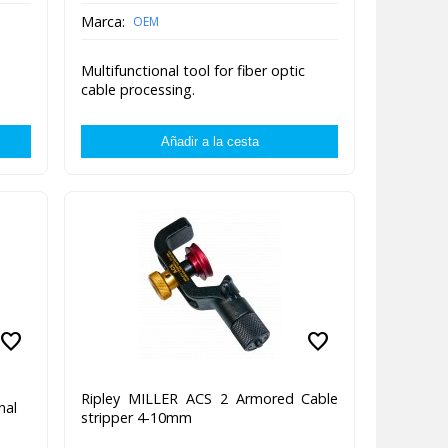
Marca:
OEM
Multifunctional tool for fiber optic
cable processing.
favorite
favorite
Ripley MILLER ACS 2 Armored Cable
nal
stripper 4-10mm