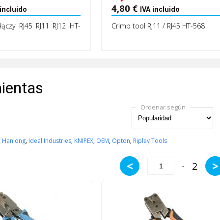
4,80
€
 incluido
IVA incluido
łączy RJ45 RJ11 RJ12 HT-
Crimp tool RJ11 / RJ45 HT-568
ientas
Ordenar según
,
Hanlong
,
Ideal Industries
,
KNIPEX
,
OEM
,
Opton
,
Ripley Tools
<
>
2
-