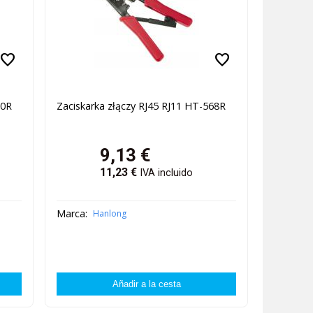
favorite
favorite
00R
Zaciskarka złączy RJ45 RJ11 HT-568R
9,13
€
11,23
€
IVA incluido
Marca:
Hanlong