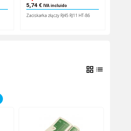
5,74
€
IVA incluido
Zaciskarka złączy RJ45 RJ11 HT-86
grid_view
list