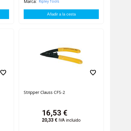
Marca:
Ripley Tools
favorite
favorite
Stripper Clauss CFS-2
16,53
€
20,33
€
IVA incluido