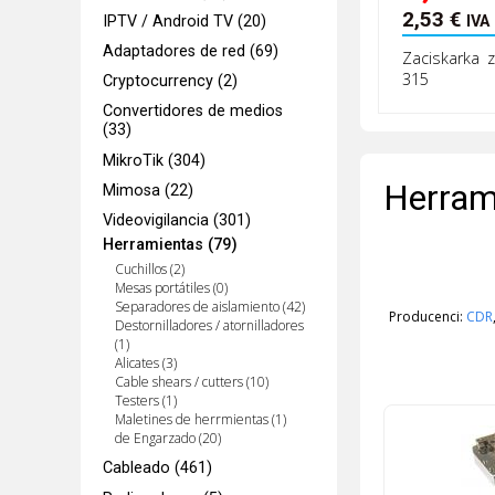
2,53
€
IPTV / Android TV (20)
IVA
Adaptadores de red (69)
Zaciskarka z
315
Cryptocurrency (2)
Convertidores de medios
(33)
MikroTik (304)
Herram
Mimosa (22)
Videovigilancia (301)
Herramientas (79)
Cuchillos (2)
Mesas portátiles (0)
Separadores de aislamiento (42)
Producenci:
CDR
Destornilladores / atornilladores
(1)
Alicates (3)
Cable shears / cutters (10)
Testers (1)
Maletines de herrmientas (1)
de Engarzado (20)
Cableado (461)