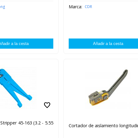
Marca:
ong
CDR
favorite
Stripper 45-163 (3.2 - 5.55
Cortador de aislamiento longitudi