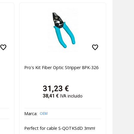
favorite
favorite
Pro's Kit Fiber Optic Stripper 8PK-326
31,23
€
38,41
€
IVA incluido
Marca:
OEM
Perfect for cable S-QOTKSdD 3mm!