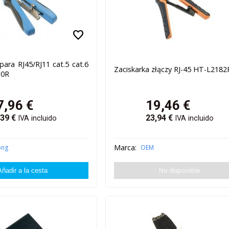
favorite
ara RJ45/RJ11 cat.5 cat.6
Zaciskarka złączy RJ-45 HT-L2182
10R
7,96
€
19,46
€
,39
€
23,94
€
IVA incluido
IVA incluido
Marca:
ong
OEM
No disponible