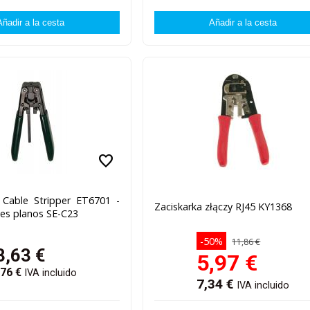
favorite
Cable Stripper ET6701 -
Zaciskarka złączy RJ45 KY1368
les planos SE-C23
-50%
11,86 €
3,63
€
5,97
€
,76
€
IVA incluido
7,34
€
IVA incluido