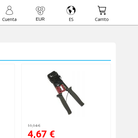
Cuenta
ES
Carrito
11,14 €
4,67
€