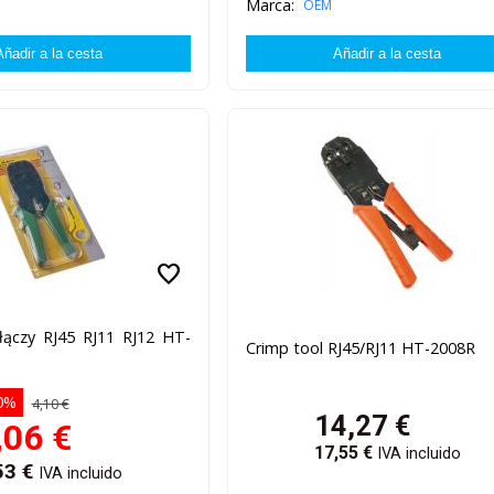
Marca:
OEM
favorite
złączy RJ45 RJ11 RJ12 HT-
Crimp tool RJ45/RJ11 HT-2008R
0%
4,10 €
14,27
€
,06
€
17,55
€
IVA incluido
53
€
IVA incluido