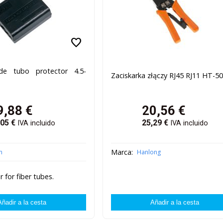
favorite
de tubo protector 4.5-
Zaciskarka złączy RJ45 RJ11 HT-5
9,88
€
20,56
€
,05
€
25,29
€
IVA incluido
IVA incluido
Marca:
n
Hanlong
 for fiber tubes.