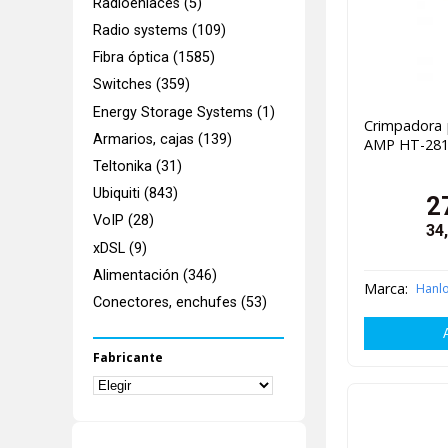
Radioenlaces (5)
Radio systems (109)
Fibra óptica (1585)
Switches (359)
Energy Storage Systems (1)
Crimpadora p
Armarios, cajas (139)
AMP HT-28
Teltonika (31)
Ubiquiti (843)
2
VoIP (28)
34
xDSL (9)
Alimentación (346)
Marca:
Hanl
Conectores, enchufes (53)
Fabricante