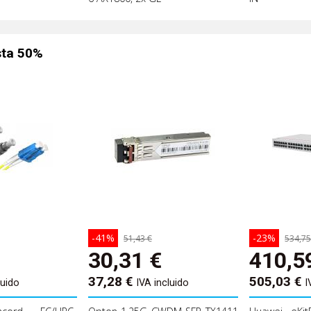
sta 50%
-41%
-23%
51,43 €
534,75
30,31
€
410,5
37,28
€
505,03
€
luido
IVA incluido
I