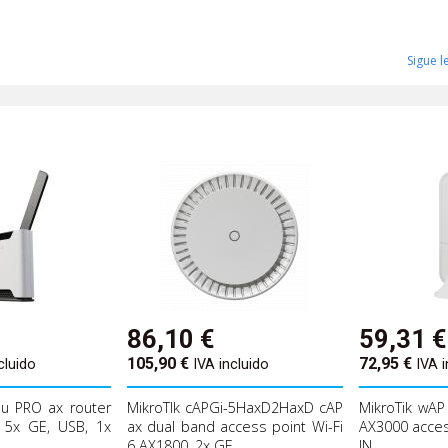
Sigue 
86,10
€
59,31
€
105,90
€
72,95
€
cluido
IVA incluido
IVA i
au PRO ax router
MikroTIk cAPGi-5HaxD2HaxD cAP
MikroTik wAP
 5x GE, USB, 1x
ax dual band access point Wi-Fi
AX3000 acces
6 AX1800, 2x GE
IN