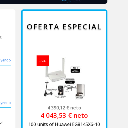
OFERTA ESPECIAL
t
leyendo
-8%
leyendo
4 390,12 € neto
4 043,53
€
neto
o!!
100 units of Huawei EG8145X6-10