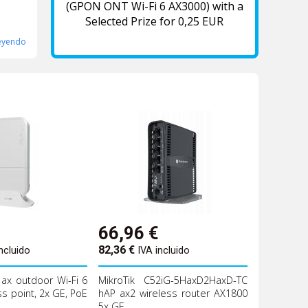
(GPON ONT Wi-Fi 6 AX3000) with a
Selected Prize for 0,25 EUR
leyendo
66,96
€
82,36
€
ncluido
IVA incluido
 ax outdoor Wi-Fi 6
MikroTik C52iG-5HaxD2HaxD-TC
s point, 2x GE, PoE
hAP ax2 wireless router AX1800
5x GE