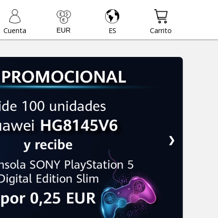
Cuenta
ES
Carrito
❯