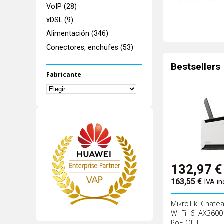
VoIP (28)
xDSL (9)
Alimentación (346)
Conectores, enchufes (53)
Bestsellers
Fabricante
132,97
€
163,55
€
IVA in
MikroTik Chate
Wi-Fi 6 AX3600
PoE OUT