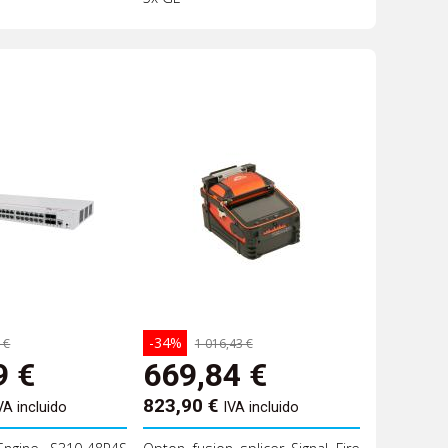
-34%
 €
1 016,43 €
9
€
669,84
€
823,90
€
VA incluido
IVA incluido