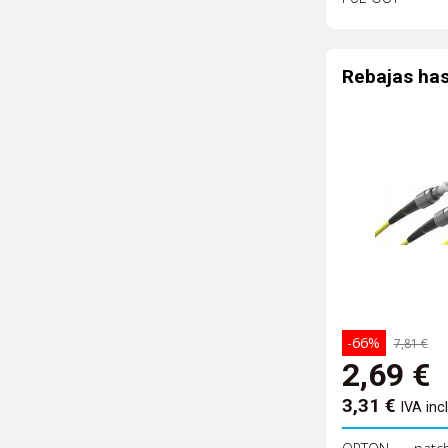
Rebajas ha
-66%
7,81 €
2,69
€
3,31
€
IVA inc