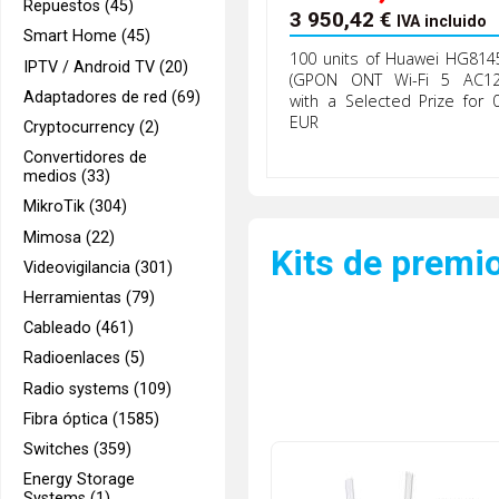
Repuestos (45)
3 950,42
€
IVA incluido
Smart Home (45)
100 units of Huawei HG814
IPTV / Android TV (20)
(GPON ONT Wi-Fi 5 AC12
Adaptadores de red (69)
with a Selected Prize for 0
EUR
Cryptocurrency (2)
Convertidores de
medios (33)
MikroTik (304)
Mimosa (22)
Kits de premi
Videovigilancia (301)
Herramientas (79)
Cableado (461)
Radioenlaces (5)
Radio systems (109)
Fibra óptica (1585)
Switches (359)
Energy Storage
Systems (1)