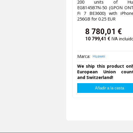
200 units of Hua
EG8145B7N-50 (GPON ONT
Fi 7 BE3600) with iPhon
256GB for 0.25 EUR
8 780,01
€
10 799,41
€
IVA incluid
Marca:
Huawei
We ship this product onl
European Union count
and Switzerland!