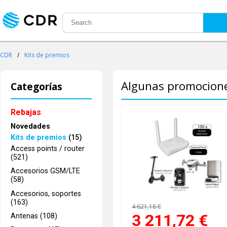
CDR
/
Kits de premios
Algunas promocione
Categorías
Rebajas
Novedades
Kits de premios
(15)
Access points / router
(521)
Accesorios GSM/LTE
(58)
Accesorios, soportes
(163)
4 621,18 €
3 211,72
€
Antenas (108)