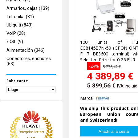
Armarios, cajas (139)
Teltonika (31)
Ubiquiti (843)
VoIP (28)
100 units of Hua
xDSL (9)
EG8145B7N-50 (GPON ONT
Alimentación (346)
Fi 7 BE3600 terminal) wi
Conectores, enchufes
Selected Prize for 0,25 EUR
(53)
-24%
5 776,47 €
4 389,89
€
Fabricante
5 399,56
€
IVA inclui
Marca:
Huawei
We ship this product onl
European Union count
and Switzerland!