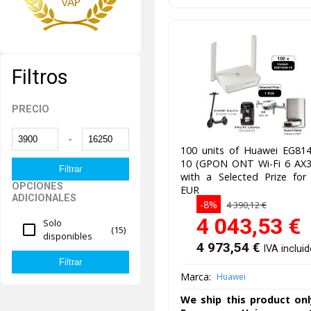
Filtros
PRECIO
-
100 units of Huawei EG814
10 (GPON ONT Wi-Fi 6 AX3
with a Selected Prize for
OPCIONES
EUR
ADICIONALES
-8%
4 390,12 €
4 043,53
€
Solo
(15)
disponibles
4 973,54
€
IVA inclui
Marca:
Huawei
We ship this product onl