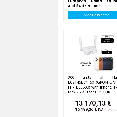
European Union count
and Switzerland!
300 units of Hua
EG8145B7N-50 (GPON ONT
Fi 7 BE3600) with iPhone 1
Max 256GB for 0.25 EUR
13 170,13
€
16 199,26
€
IVA incluid