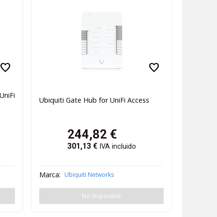
favorite
favorite
UniFi
Ubiquiti Gate Hub for UniFi Access
244,82
€
301,13
€
IVA incluido
Marca:
Ubiquiti Networks
No disponible