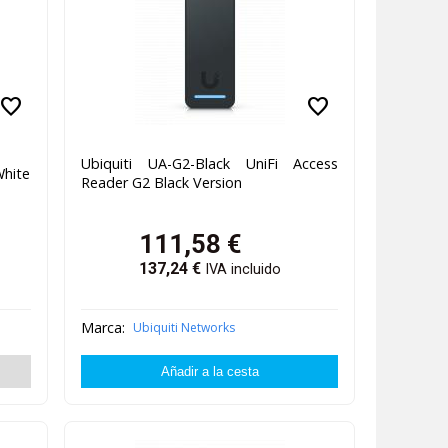
favorite
favorite
Ubiquiti UA-G2-Black UniFi Access
White
Reader G2 Black Version
111,58
€
137,24
€
IVA incluido
Marca:
Ubiquiti Networks