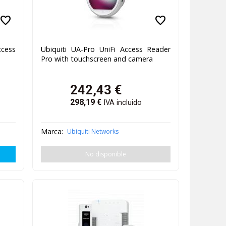
favorite
favorite
ccess
Ubiquiti UA-Pro UniFi Access Reader
Pro with touchscreen and camera
242,43
€
298,19
€
IVA incluido
Marca:
Ubiquiti Networks
No disponible