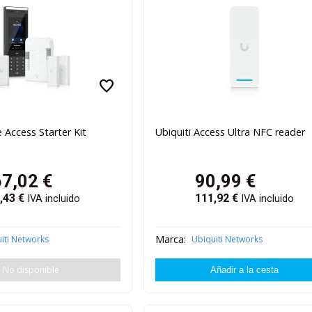
favorite
e Access Starter Kit
Ubiquiti Access Ultra NFC reader
67,02
€
90,99
€
,43
€
111,92
€
IVA incluido
IVA incluido
Marca:
iti Networks
Ubiquiti Networks
No disponible