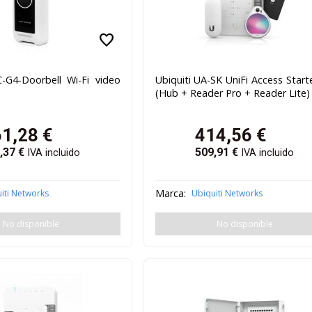
favorite
C-G4-Doorbell Wi-Fi video
Ubiquiti UA-SK UniFi Access Starte
(Hub + Reader Pro + Reader Lite)
61,28
€
414,56
€
,37
€
509,91
€
IVA incluido
IVA incluido
Marca:
iti Networks
Ubiquiti Networks
No disponible
No disponible