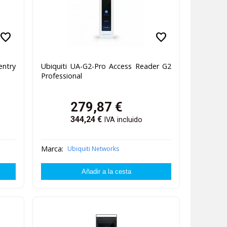
favorite
favorite
entry
Ubiquiti UA-G2-Pro Access Reader G2
Professional
279,87
€
344,24
€
IVA incluido
Marca:
Ubiquiti Networks