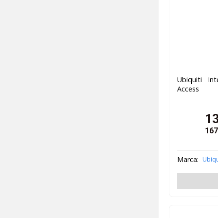
Ubiquiti In
Access
1
167
Marca:
Ubiqu