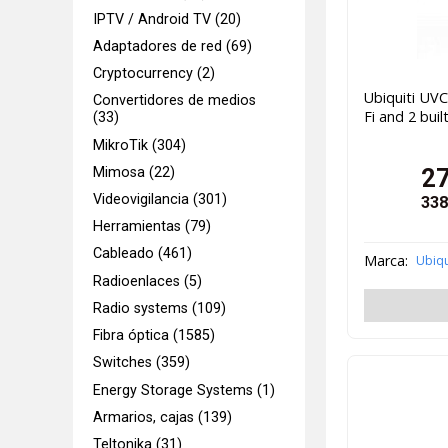
IPTV / Android TV (20)
Adaptadores de red (69)
Cryptocurrency (2)
Ubiquiti UVC
Convertidores de medios
Fi and 2 buil
(33)
MikroTik (304)
2
Mimosa (22)
Videovigilancia (301)
338
Herramientas (79)
Cableado (461)
Marca:
Ubiqu
Radioenlaces (5)
Radio systems (109)
Fibra óptica (1585)
Switches (359)
Energy Storage Systems (1)
Armarios, cajas (139)
Teltonika (31)