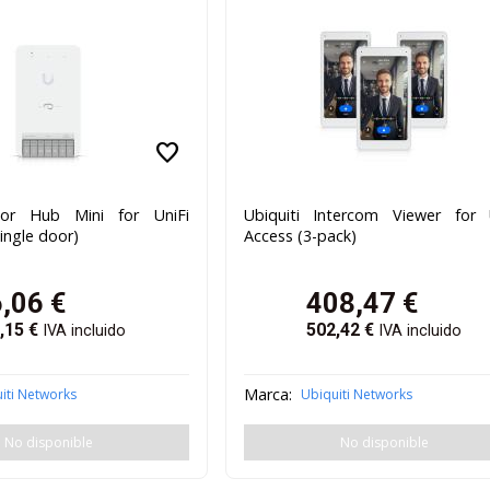
favorite
oor Hub Mini for UniFi
Ubiquiti Intercom Viewer for 
single door)
Access (3-pack)
,06
€
408,47
€
,15
€
502,42
€
IVA incluido
IVA incluido
Marca:
iti Networks
Ubiquiti Networks
No disponible
No disponible