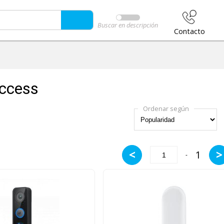
Buscar en descripción
Contacto
Access
Ordenar según
<
>
1
-