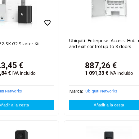
favorite
Ubiquiti Enterprise Access Hub 
G2-SK G2 Starter Kit
and exit control up to 8 doors
23,45
€
887,26
€
,84
€
1 091,33
€
IVA incluido
IVA incluido
Marca:
iti Networks
Ubiquiti Networks