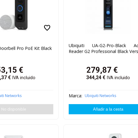
favorite
Ubiquiti UA-G2-Pro-Black Ac
Doorbell Pro PoE Kit Black
Reader G2 Professional Black Ver
53,15
€
279,87
€
,37
€
344,24
€
IVA incluido
IVA incluido
Marca:
iti Networks
Ubiquiti Networks
No disponible