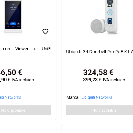
favorite
tercom Viewer for UniFi
Ubiquiti G4 Doorbell Pro PoE Kit 
36,50
€
324,58
€
,90
€
399,23
€
IVA incluido
IVA incluido
Marca:
iti Networks
Ubiquiti Networks
No disponible
No disponible