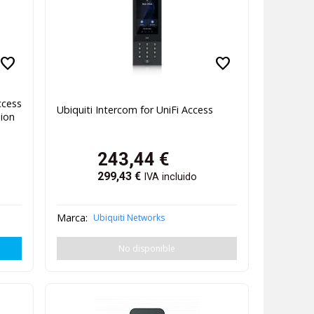
favorite
favorite
cess
Ubiquiti Intercom for UniFi Access
sion
243,44
€
299,43
€
IVA incluido
Marca:
Ubiquiti Networks
No disponible