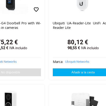
favorite
-G4 Doorbell Pro with Wi-
Ubiquiti UA-Reader-Lite UniFi A
t-in cameras
Reader Lite
75,22
€
80,12
€
,52
€
98,55
€
IVA incluido
IVA incluido
Marca:
iti Networks
Ubiquiti Networks
No disponible