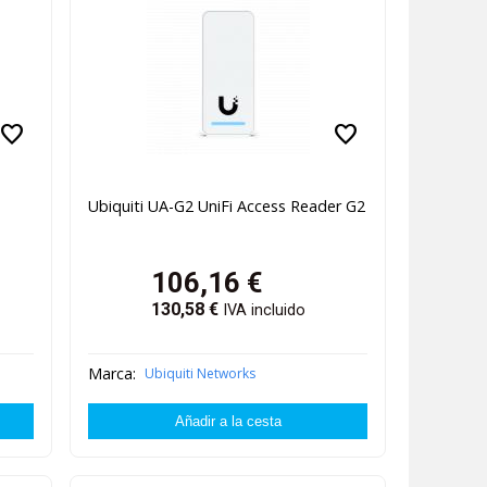
favorite
favorite
Ubiquiti UA-G2 UniFi Access Reader G2
106,16
€
130,58
€
IVA incluido
Marca:
Ubiquiti Networks