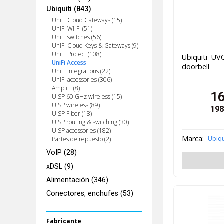
Ubiquiti (843)
UniFi Cloud Gateways (15)
UniFi Wi-Fi (51)
UniFi switches (56)
UniFi Cloud Keys & Gateways (9)
UniFi Protect (108)
Ubiquiti UV
UniFi Access
doorbell
UniFi Integrations (22)
UniFi accessories (306)
AmpliFi (8)
1
UISP 60 GHz wireless (15)
UISP wireless (89)
198
UISP Fiber (18)
UISP routing & switching (30)
UISP accessories (182)
Marca:
Ubiqu
Partes de repuesto (2)
VoIP (28)
xDSL (9)
Alimentación (346)
Conectores, enchufes (53)
Fabricante