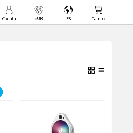
Cuenta
ES
Carrito
grid_view
list