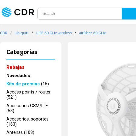
CDR
/
Ubiquiti
/
UISP 60 GHz wireless
/
airFiber 60 GHz
Categorías
Rebajas
Novedades
Kits de premios
(15)
Access points / router
(521)
Accesorios GSM/LTE
(58)
Accesorios, soportes
(163)
Antenas (108)