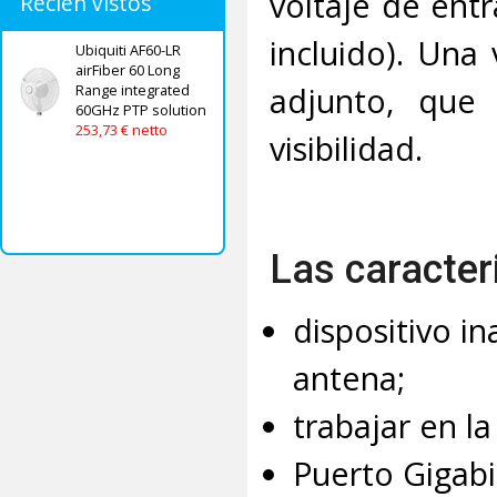
voltaje de ent
Recién vistos
incluido). Una 
Ubiquiti AF60-LR
airFiber 60 Long
adjunto, que f
Range integrated
60GHz PTP solution
253,73 € netto
visibilidad.
Las caracteri
dispositivo i
antena;
trabajar en l
Puerto Gigabi