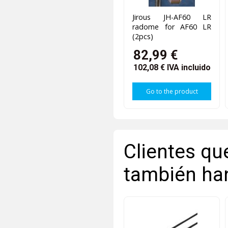
Jirous JH-AF60 LR
radome for AF60 LR
(2pcs)
82,99 €
102,08 €
IVA incluido
Go to the product
Clientes qu
también ha