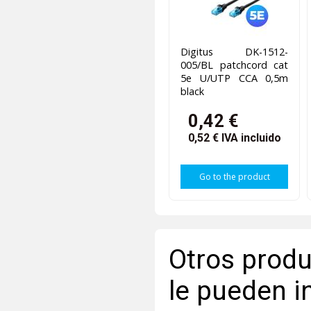
Digitus DK-1512-
005/BL patchcord cat
5e U/UTP CCA 0,5m
black
0,42 €
0,52 €
IVA incluido
Go to the product
Otros produ
le pueden i