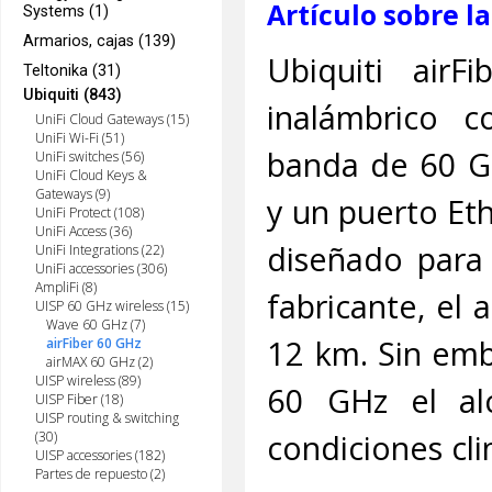
Artículo sobre l
Systems (1)
Armarios, cajas (139)
Ubiquiti air
Teltonika (31)
Ubiquiti (843)
inalámbrico c
UniFi Cloud Gateways (15)
UniFi Wi-Fi (51)
banda de 60 G
UniFi switches (56)
UniFi Cloud Keys &
Gateways (9)
y un puerto Eth
UniFi Protect (108)
UniFi Access (36)
diseñado para 
UniFi Integrations (22)
UniFi accessories (306)
AmpliFi (8)
fabricante, el
UISP 60 GHz wireless (15)
Wave 60 GHz (7)
12 km. Sin emb
airFiber 60 GHz
airMAX 60 GHz (2)
UISP wireless (89)
60 GHz el al
UISP Fiber (18)
UISP routing & switching
condiciones cli
(30)
UISP accessories (182)
Partes de repuesto (2)