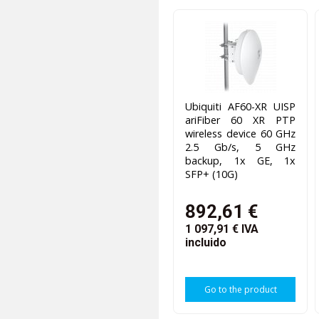
Ubiquiti AF60-XR UISP
ariFiber 60 XR PTP
wireless device 60 GHz
2.5 Gb/s, 5 GHz
backup, 1x GE, 1x
SFP+ (10G)
892,61 €
1 097,91 €
IVA
incluido
Go to the product