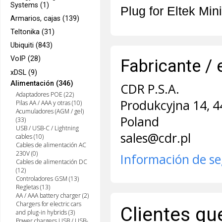
Systems (1)
Plug for Eltek Min
Armarios, cajas (139)
Teltonika (31)
Ubiquiti (843)
VoIP (28)
Fabricante / 
xDSL (9)
Alimentación (346)
CDR P.S.A.
Adaptadores POE (22)
Produkcyjna 14, 4
Pilas AA / AAA y otras (10)
Acumuladores (AGM / gel)
Poland
(33)
USB / USB-C / Lightning
sales@cdr.pl
cables (10)
Cables de alimentación AC
230V (0)
Información de s
Cables de alimentación DC
(12)
Controladores GSM (13)
Regletas (13)
AA / AAA battery charger (2)
Chargers for electric cars
Clientes qu
and plug-in hybrids (3)
Power chargers USB / USB-