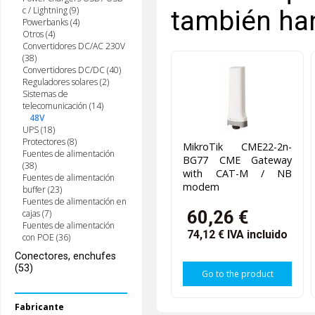
c / Lightning (9)
también ha
Powerbanks (4)
Otros (4)
Convertidores DC/AC 230V
(38)
Convertidores DC/DC (40)
Reguladores solares (2)
Sistemas de
telecomunicación (14)
48V
UPS (18)
Protectores (8)
MikroTik CME22-2n-
Fuentes de alimentación
BG77 CME Gateway
(38)
with CAT-M / NB
Fuentes de alimentación
modem
buffer (23)
Fuentes de alimentación en
60,26 €
cajas (7)
Fuentes de alimentación
74,12 €
IVA incluido
con POE (36)
Conectores, enchufes
(53)
Go to the product
Fabricante