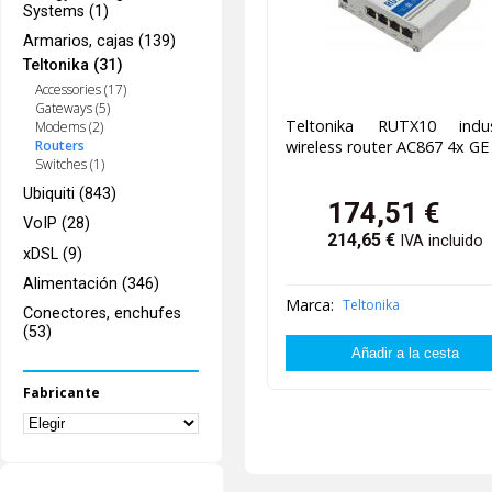
Systems (1)
Armarios, cajas (139)
Teltonika (31)
Accessories (17)
Gateways (5)
Teltonika RUTX10 indust
Modems (2)
wireless router AC867 4x GE
Routers
Switches (1)
Ubiquiti (843)
174,51
€
VoIP (28)
214,65
€
IVA incluido
xDSL (9)
Alimentación (346)
Marca:
Teltonika
Conectores, enchufes
(53)
Fabricante