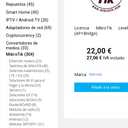
Repuestos (45)
Smart Home (45)
IPTV / Android TV (20)
Licencia MikroTik Lev
Adaptadores de red (69)
(AP+Bridge)
Cryptocurrency (2)
Convertidores de
medios (33)
22,00
€
MikroTik (304)
27,06
€
IVA incluido
Ethernet routers (23)
Switches de MikroTik (40)
Sistemas inalámbricos (25)
Marca:
Mikrotik
LTE / 5G (29)
Soluciones Wi-Fi para el
hogar y la oficina (33)
Servers (1)
Soluciones IoT (16)
Soluciones 60GHz (5)
RouterBOARD (8)
Módulos de radio (5)
Accesorios (74)
Antenas (12)
Módulos SFP/SFP+ (31)