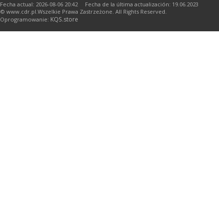
Fecha actual: 2026-08-06 20:42 Fecha de la última actualización: 19.06.2023
© www.cdr.pl.Wszelkie Prawa Zastrzeżone. All Rights Reserved.
KQS.store
Oprogramowanie: