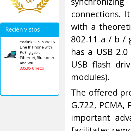
synchronizi
connections. I
with a theoret
Recién vistos
802.11 a / b / 
Yealink SIP-T57W 16
Line IP Phone with
has a USB 2.0 
PoE, gigabit
Ethernet, Bluetooth
USB flash dri
and WiFi
335,95 € netto
modules).
The offered pr
G.722, PCMA, P
important adva
facilitates rem