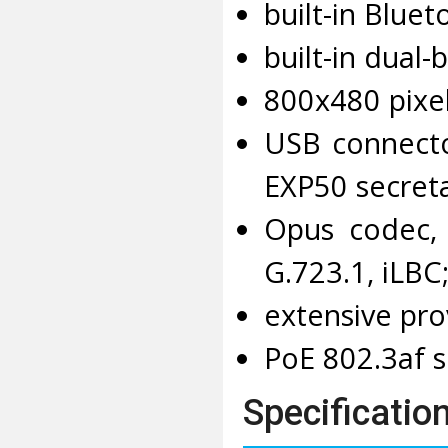
built-in Bluet
built-in dual-
800x480 pixel
USB connecto
EXP50 secret
Opus codec,
G.723.1, iLBC
extensive pro
PoE 802.3af s
Specification