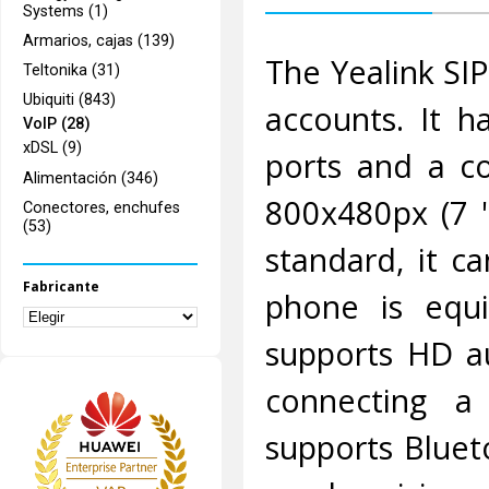
Systems (1)
Armarios, cajas (139)
The Yealink SI
Teltonika (31)
Ubiquiti (843)
accounts. It h
VoIP (28)
xDSL (9)
ports and a co
Alimentación (346)
800x480px (7 "
Conectores, enchufes
(53)
standard, it c
Fabricante
phone is equ
supports HD au
connecting a
supports Bluet